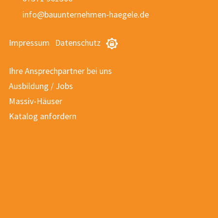
nf
b
nt
rn
hm
n-h
g
l
d
Impressum
Datenschutz
Ihre Ansprechpartner bei uns
Ausbildung / Jobs
Massiv-Häuser
Katalog anfordern