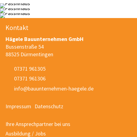
Kontakt
Hägele Bauunternehmen GmbH
Bussenstraße 54
88525 Dürmentingen
07371 961305
07371 961306
nf
b
nt
rn
hm
n-h
g
l
d
Impressum
Datenschutz
Ihre Ansprechpartner bei uns
Ausbildung / Jobs