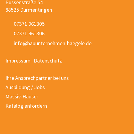
Bussenstraße 54
88525 Dürmentingen
07371 961305
07371 961306
nf
b
nt
rn
hm
n-h
g
l
d
Impressum
Datenschutz
Ihre Ansprechpartner bei uns
Ausbildung / Jobs
Massiv-Häuser
Katalog anfordern